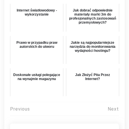
Internet światłowodowy -
Jak dobrać odpowiednie
wykorzystanie
materiały marki 3m do
profesjonalnych zastosowań
przemysłowych?
Prawo w przypadku praw
Jakie są najpopularniejsze
autorskich do utworu
narzędzia do monitorowania
wydajności hostingu?
Doskonałe usługi polegające
Jak Złożyć Pita Przez
na wynajmie magazynu
Internet?
Nawigacja
Previous
Next
wpisu