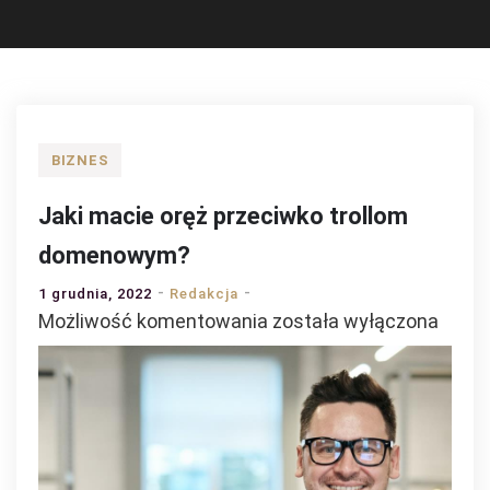
BIZNES
Jaki macie oręż przeciwko trollom
domenowym?
1 grudnia, 2022
Redakcja
Jaki
Możliwość komentowania
została wyłączona
macie
oręż
przeciwko
trollom
domenowym?