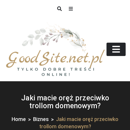
Skip
to
content
GoodSite.net.pl
Tylko dobre treści online!
Jaki macie oręż przeciwko
trollom domenowym?
Home
Biznes
Jaki macie oręż przeciwko
trollom domenowym?