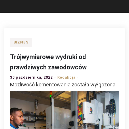
BIZNES
Trójwymiarowe wydruki od
prawdziwych zawodowców
30 października, 2022
Redakcja
Trójwymiarowe
Możliwość komentowania
została wyłączona
wydruki
od
prawdziwych
zawodowców