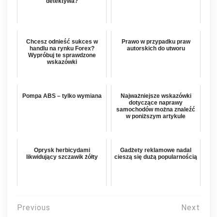
detektywa?
Chcesz odnieść sukces w
Prawo w przypadku praw
handlu na rynku Forex?
autorskich do utworu
Wypróbuj te sprawdzone
wskazówki
Pompa ABS – tylko wymiana
Najważniejsze wskazówki
dotyczące naprawy
samochodów można znaleźć
w poniższym artykule
Oprysk herbicydami
Gadżety reklamowe nadal
likwidujący szczawik żółty
cieszą się dużą popularnością
Nawigacja
Previous
Next