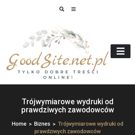
Skip
to
content
GoodSite.net.pl
Tylko dobre treści online!
Trójwymiarowe wydruki od
prawdziwych zawodowców
Home
Biznes
Trójwymiarowe wydruki od
prawdziwych zawodowców