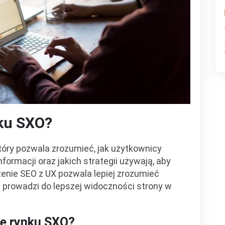
nku SXO?
który pozwala zrozumieć, jak użytkownicy
formacji oraz jakich strategii używają, aby
zenie SEO z UX pozwala lepiej zrozumieć
e prowadzi do lepszej widoczności strony w
ie rynku SXO?