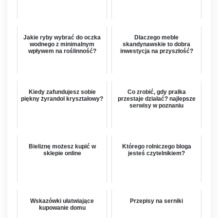
Jakie ryby wybrać do oczka
Dlaczego meble
wodnego z minimalnym
skandynawskie to dobra
wpływem na roślinność?
inwestycja na przyszłość?
Kiedy zafundujesz sobie
Co zrobić, gdy pralka
piękny żyrandol kryształowy?
przestaje działać? najlepsze
serwisy w poznaniu
Bieliznę możesz kupić w
Którego rolniczego bloga
sklepie online
jesteś czytelnikiem?
Wskazówki ułatwiające
Przepisy na serniki
kupowanie domu