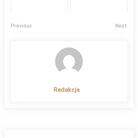
Nawigacja
Previous
Next
wpisu
Redakcja