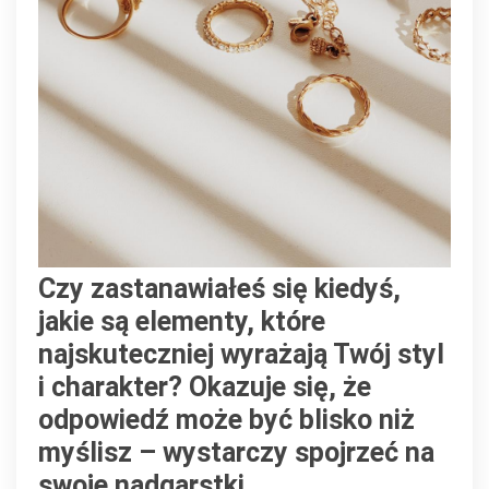
podkreślają
twoją
wyjątkowość
Czy zastanawiałeś się kiedyś,
jakie są elementy, które
najskuteczniej wyrażają Twój styl
i charakter? Okazuje się, że
odpowiedź może być blisko niż
myślisz – wystarczy spojrzeć na
swoje nadgarstki.