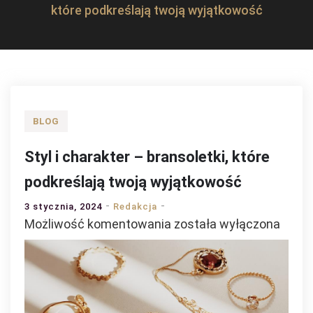
które podkreślają twoją wyjątkowość
BLOG
Styl i charakter – bransoletki, które
podkreślają twoją wyjątkowość
3 stycznia, 2024
Redakcja
Styl
Możliwość komentowania
została wyłączona
i
charakter
–
bransoletki,
które