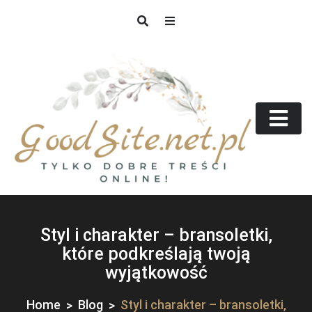
Skip
to
content
GoodSite.net.pl
Tylko dobre treści online!
Styl i charakter – bransoletki,
które podkreślają twoją
wyjątkowość
Home
Blog
Styl i charakter – bransoletki,