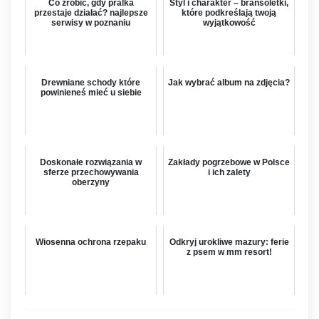
Co zrobić, gdy pralka
Styl i charakter – bransoletki,
przestaje działać? najlepsze
które podkreślają twoją
serwisy w poznaniu
wyjątkowość
Drewniane schody które
Jak wybrać album na zdjęcia?
powinieneś mieć u siebie
Doskonałe rozwiązania w
Zakłady pogrzebowe w Polsce
sferze przechowywania
i ich zalety
oberzyny
Wiosenna ochrona rzepaku
Odkryj urokliwe mazury: ferie
z psem w mm resort!