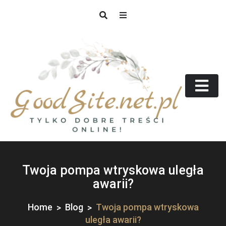
Skip
to
content
GoodSite.net.pl
Tylko dobre treści online!
Twoja pompa wtryskowa uległa
awarii?
Home
Blog
Twoja pompa wtryskowa
uległa awarii?