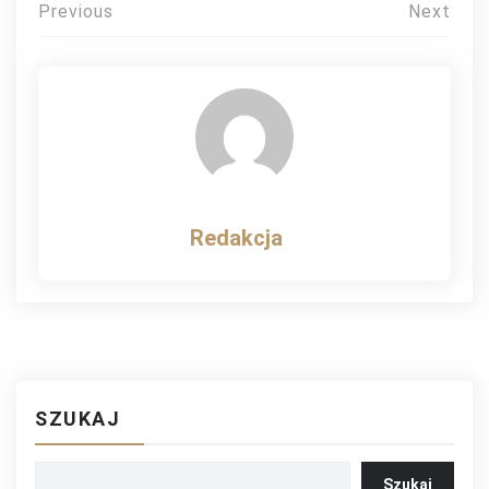
Nawigacja
Previous
Next
wpisu
Redakcja
SZUKAJ
Szukaj