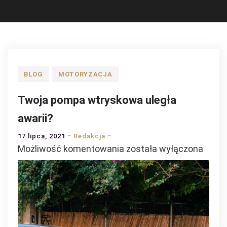
BLOG
MOTORYZACJA
Twoja pompa wtryskowa uległa
awarii?
17 lipca, 2021
Redakcja
Twoja
Możliwość komentowania
została wyłączona
pompa
wtryskowa
uległa
awarii?