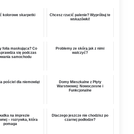
ć kolorowe skarpetki
Chcesz rzucić palenie? Wypróbuj te
wskazówki!
y folia maskująca? Co
Problemy ze skórą jak z nimi
 sprawdza się podczas
walczyć?
rowania samochodu
a pościel dla niemowląt
Domy Mieszkalne z Płyty
Warstwowej: Nowoczesne i
Funkcjonalne
budka na imprezie
Dlaczego jeszcze nie chodzisz po
wnej – rozrywka, która
czarnej podłodze?
pomaga