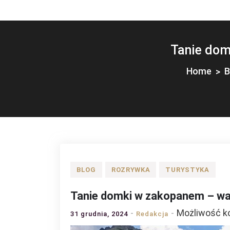
Tanie dom
Home
B
BLOG
ROZRYWKA
TURYSTYKA
Tanie domki w zakopanem – wa
Możliwość 
31 grudnia, 2024
Redakcja