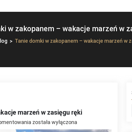
ki w zakopanem – wakacje marzeń w za
log
Tanie domki w zakopanem – wakacje marzeń w za
kacje marzeń w zasięgu ręki
Tanie
komentowania
została wyłączona
domki