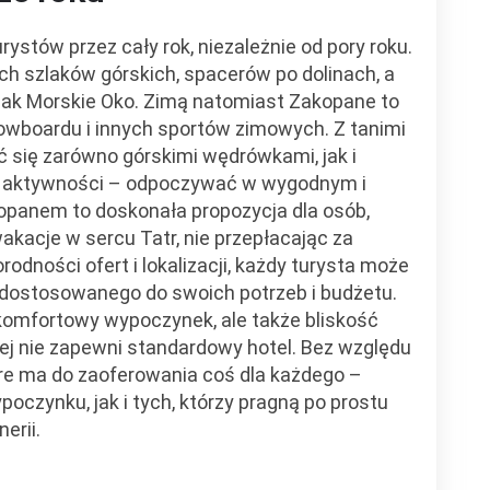
rystów przez cały rok, niezależnie od pory roku.
ch szlaków górskich, spacerów po dolinach, a
e jak Morskie Oko. Zimą natomiast Zakopane to
owboardu i innych sportów zimowych. Z tanimi
ię zarówno górskimi wędrówkami, jak i
ym aktywności – odpoczywać w wygodnym i
opanem to doskonała propozycja dla osób,
kacje w sercu Tatr, nie przepłacając za
orodności ofert i lokalizacji, każdy turysta może
, dostosowanego do swoich potrzeb i budżetu.
komfortowy wypoczynek, ale także bliskość
ej nie zapewni standardowy hotel. Bez względu
óre ma do zaoferowania coś dla każdego –
czynku, jak i tych, którzy pragną po prostu
erii.