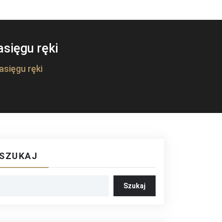
sięgu ręki
sięgu ręki
SZUKAJ
Szukaj