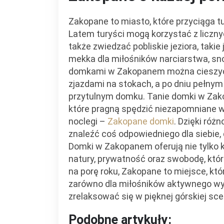
Zakopane to miasto, które przyciąga tu
Latem turyści mogą korzystać z liczny
także zwiedzać pobliskie jeziora, taki
mekka dla miłośników narciarstwa, sn
domkami w Zakopanem można cieszyć s
zjazdami na stokach, a po dniu pełn
przytulnym domku. Tanie domki w Zak
które pragną spędzić niezapomniane wa
noclegi –
Zakopane domki
. Dzięki różn
znaleźć coś odpowiedniego dla siebie
Domki w Zakopanem oferują nie tylko 
natury, prywatność oraz swobodę, któr
na porę roku, Zakopane to miejsce, kt
zarówno dla miłośników aktywnego wypo
zrelaksować się w pięknej górskiej scen
Podobne artykuły: