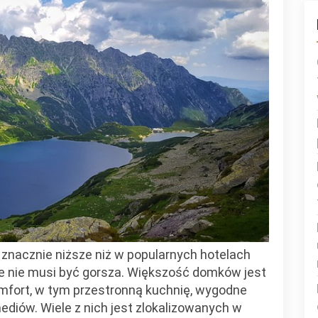
w
zakopanem
–
wakacje
marzeń
w
zasięgu
ręki
 znacznie niższe niż w popularnych hotelach
le nie musi być gorsza. Większość domków jest
mfort, w tym przestronną kuchnię, wygodne
diów. Wiele z nich jest zlokalizowanych w