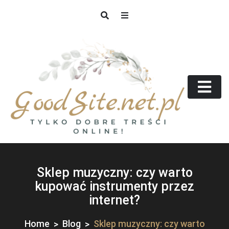
Skip
to
content
GoodSite.net.pl
Tylko dobre treści online!
Sklep muzyczny: czy warto
kupować instrumenty przez
internet?
Home
Blog
Sklep muzyczny: czy warto