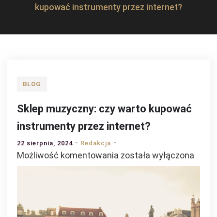
kupować instrumenty przez internet?
BLOG
Sklep muzyczny: czy warto kupować
instrumenty przez internet?
22 sierpnia, 2024
Redakcja
Sklep
Możliwość komentowania
została wyłączona
muzyczny:
czy
warto
kupować
instrumenty