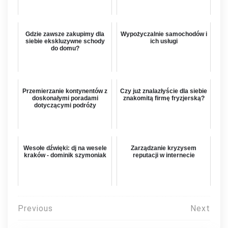
Gdzie zawsze zakupimy dla
Wypożyczalnie samochodów i
siebie ekskluzywne schody
ich usługi
do domu?
Przemierzanie kontynentów z
Czy już znalazłyście dla siebie
doskonałymi poradami
znakomitą firmę fryzjerską?
dotyczącymi podróży
Wesołe dźwięki: dj na wesele
Zarządzanie kryzysem
kraków - dominik szymoniak
reputacji w internecie
Nawigacja
Previous
Next