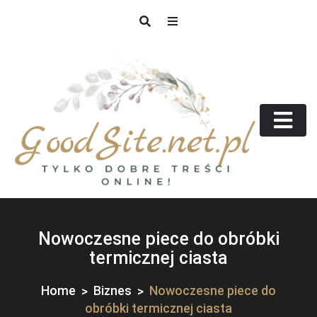
Skip
to
content
GoodSite.net.pl
Tylko dobre treści online!
Nowoczesne piece do obróbki
termicznej ciasta
Home
Biznes
Nowoczesne piece do
obróbki termicznej ciasta