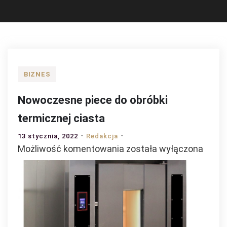
BIZNES
Nowoczesne piece do obróbki
termicznej ciasta
13 stycznia, 2022
Redakcja
Nowoczesne
Możliwość komentowania
została wyłączona
piece
do
obróbki
termicznej
ciasta