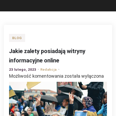
BLOG
Jakie zalety posiadają witryny
informacyjne online
23 lutego, 2023
Redakcja
Jakie
Możliwość komentowania
została wyłączona
zalety
posiadają
witryny
informacyjne
online