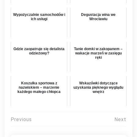
Wypożyczalnie samochodów i
Degustacja wina we
ich usługi
Wrocławiu
Gdzie zaopatruje się detalista
Tanie domki w zakopanem –
odzieżowy?
wakacje marzeń w zasięgu
ręki
Koszulka sportowa z
Wskazówki dotyczące
nazwiskiem – marzenie
uzyskania pięknego wyglądu
każdego małego chłopca
wnętrz
Nawigacja
Previous
Next
wpisu