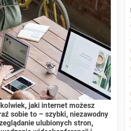
Jaki
Internet
Mogę
Mieć?
kolwiek, jaki internet możesz
ź sobie to – szybki, niezawodny
rzeglądanie ulubionych stron,