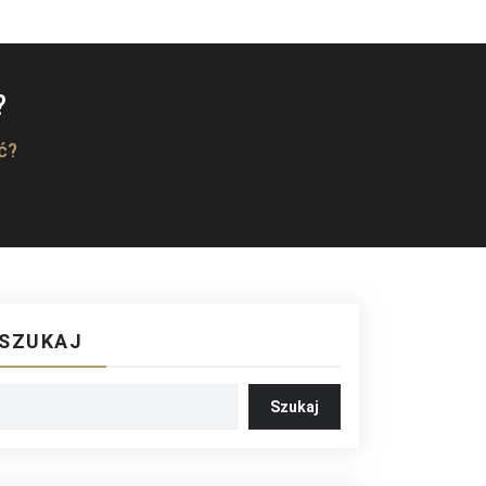
?
ć?
SZUKAJ
Szukaj