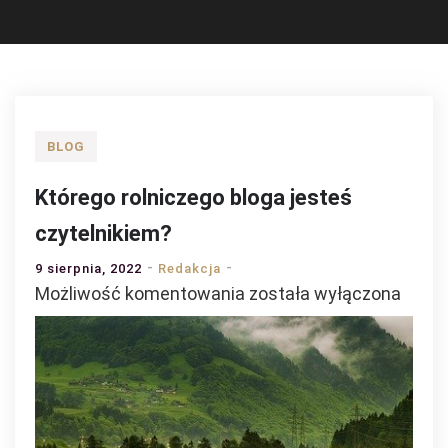
BLOG
Którego rolniczego bloga jesteś
czytelnikiem?
9 sierpnia, 2022
Redakcja
Którego
Możliwość komentowania
została wyłączona
rolniczego
bloga
jesteś
czytelnikiem?