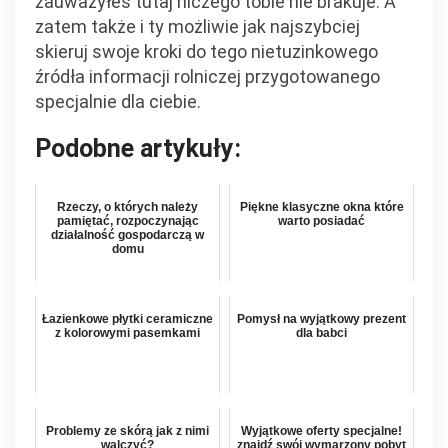
zauważyłeś tutaj niczego tobie nie brakuje. A
zatem także i ty możliwie jak najszybciej
skieruj swoje kroki do tego nietuzinkowego
źródła informacji rolniczej przygotowanego
specjalnie dla ciebie.
Podobne artykuły:
Rzeczy, o których należy
Piękne klasyczne okna które
pamiętać, rozpoczynając
warto posiadać
działalność gospodarczą w
domu
Łazienkowe płytki ceramiczne
Pomysł na wyjątkowy prezent
z kolorowymi pasemkami
dla babci
Problemy ze skórą jak z nimi
Wyjątkowe oferty specjalne!
walczyć?
znajdź swój wymarzony pobyt