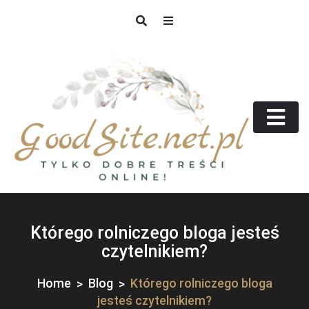
Skip
to
content
GoodSite.net.pl
Tylko dobre treści online!
Którego rolniczego bloga jesteś
czytelnikiem?
Home
Blog
Którego rolniczego bloga
jesteś czytelnikiem?