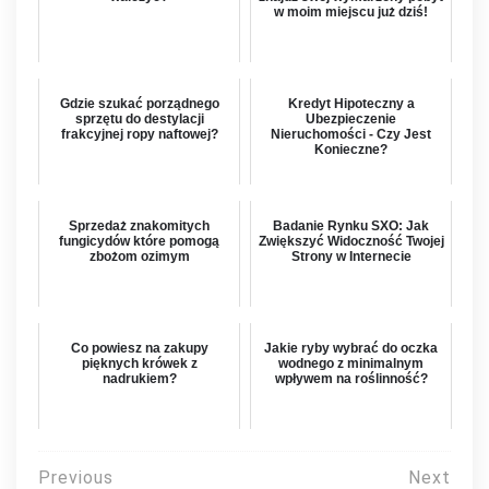
w moim miejscu już dziś!
Gdzie szukać porządnego
Kredyt Hipoteczny a
sprzętu do destylacji
Ubezpieczenie
frakcyjnej ropy naftowej?
Nieruchomości - Czy Jest
Konieczne?
Sprzedaż znakomitych
Badanie Rynku SXO: Jak
fungicydów które pomogą
Zwiększyć Widoczność Twojej
zbożom ozimym
Strony w Internecie
Co powiesz na zakupy
Jakie ryby wybrać do oczka
pięknych krówek z
wodnego z minimalnym
nadrukiem?
wpływem na roślinność?
Nawigacja
Previous
Next